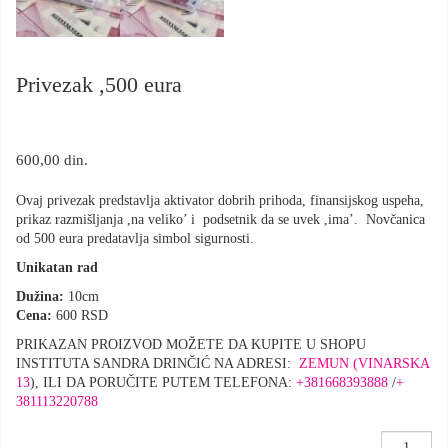
Privezak ,500 eura
600,00
din.
Ovaj privezak predstavlja aktivator dobrih prihoda, finansijskog uspeha,
prikaz razmišljanja ,na veliko’ i podsetnik da se uvek ,ima’. Novčanica
od 500 eura predatavlja simbol sigurnosti.
Unikatan rad
Dužina:
10cm
Cena:
600 RSD
PRIKAZAN PROIZVOD MOŽETE DA KUPITE U SHOPU
INSTITUTA SANDRA DRINČIĆ NA ADRESI:
ZEMUN (VINARSKA
13
), ILI DA PORUČITE PUTEM TELEFONA:
+381668393888
/
+
381113220788
Privezak