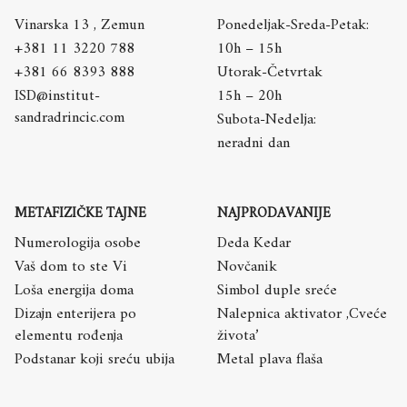
Vinarska 13 , Zemun
Ponedeljak-Sreda-Petak:
+381 11 3220 788
10h – 15h
+381 66 8393 888
Utorak-Četvrtak
ISD@institut-
15h – 20h
sandradrincic.com
Subota-Nedelja:
neradni dan
METAFIZIČKE TAJNE
NAJPRODAVANIJE
Numerologija osobe
Deda Kedar
Vaš dom to ste Vi
Novčanik
Loša energija doma
Simbol duple sreće
Dizajn enterijera po
Nalepnica aktivator ,Cveće
elementu rođenja
života’
Podstanar koji sreću ubija
Metal plava flaša