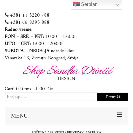
Serbian
+381 11 3220 788
+381 66 8393 888
Radno vreme:
PON – SRE – PET:
10:00 – 15:00h
UTO – ČET:
15:00 – 20:00h
SUBOTA – NEDELJA
neradni dan
Vinarska 13, Zemun, Beograd, Srbija
Shop Sandra Drinčić
DESIGN
Cart:
0 Items -
0,00
Din.
Pretraga
za:
Sk
MENU
to
co
POČETNA
/
PRIVESCI
/ PRIVEZAK ,500 EURA