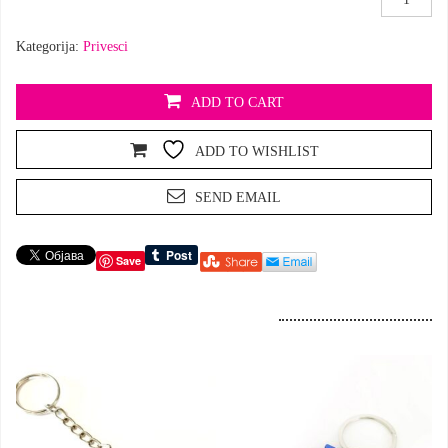
,500
eura
Kategorija:
Privesci
količina
ADD TO CART
ADD TO WISHLIST
SEND EMAIL
Save