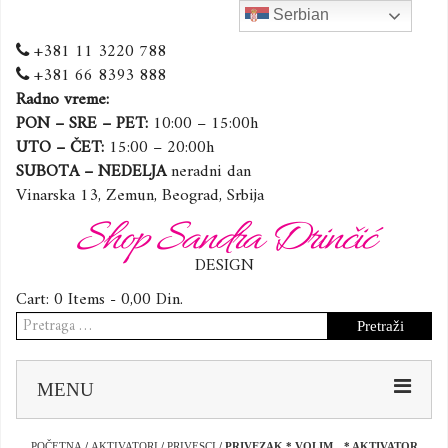
Serbian
+381 11 3220 788
+381 66 8393 888
Radno vreme:
PON – SRE – PET:
10:00 – 15:00h
UTO – ČET:
15:00 – 20:00h
SUBOTA – NEDELJA
neradni dan
Vinarska 13, Zemun, Beograd, Srbija
Shop Sandra Drinčić
DESIGN
Cart:
0 Items -
0,00
Din.
Pretraga
za:
Sk
MENU
to
co
POČETNA
/
AKTIVATORI
/
PRIVESCI
/ PRIVEZAK * VOLIM…* AKTIVATOR