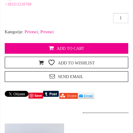
+381113220788
PRIVEZA
*
Volim…
Kategorije:
Privesci
,
Privesci
*
AKTIVAT
količina
ADD TO CART
ADD TO WISHLIST
SEND EMAIL
Save