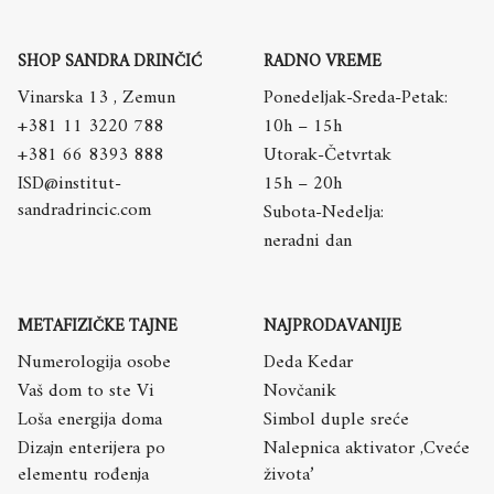
SHOP SANDRA DRINČIĆ
RADNO VREME
Vinarska 13 , Zemun
Ponedeljak-Sreda-Petak:
+381 11 3220 788
10h – 15h
+381 66 8393 888
Utorak-Četvrtak
ISD@institut-
15h – 20h
sandradrincic.com
Subota-Nedelja:
neradni dan
METAFIZIČKE TAJNE
NAJPRODAVANIJE
Numerologija osobe
Deda Kedar
Vaš dom to ste Vi
Novčanik
Loša energija doma
Simbol duple sreće
Dizajn enterijera po
Nalepnica aktivator ,Cveće
elementu rođenja
života’