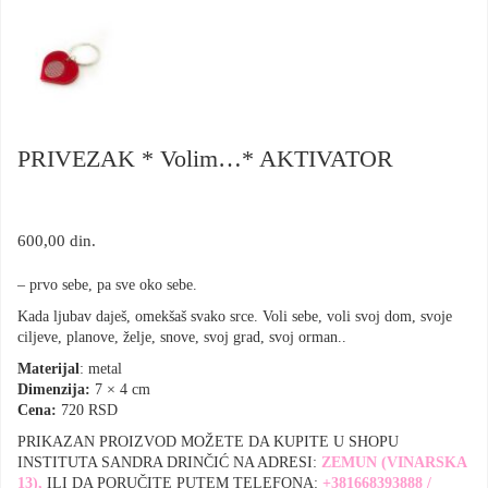
PRIVEZAK * Volim…* AKTIVATOR
600,00
din.
– prvo sebe, pa sve oko sebe.
Kada ljubav daješ, omekšaš svako srce. Voli sebe, voli svoj dom, svoje
ciljeve, planove, želje, snove, svoj grad, svoj orman..
Materijal
: metal
Dimenzija:
7 × 4 cm
Cena:
720 RSD
PRIKAZAN PROIZVOD MOŽETE DA KUPITE U SHOPU
INSTITUTA SANDRA DRINČIĆ NA ADRESI:
ZEMUN (VINARSKA
13),
ILI DA PORUČITE PUTEM TELEFONA:
+381668393888 /