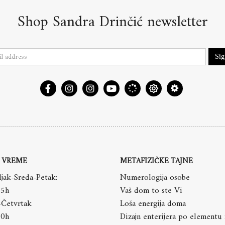
Shop Sandra Drinčić newsletter
Si
 VREME
METAFIZIČKE TAJNE
jak-Sreda-Petak:
Numerologija osobe
15h
Vaš dom to ste Vi
-Četvrtak
Loša energija doma
20h
Dizajn enterijera po elementu