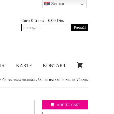
Serbian
Cart:
0 Items -
0,00
Din.
Pretraga
za:
KUPI!
ISI
KARTE
KONTAKT
POČETNA
/
BAJA MILIONER
/ ŠARENI BAJA MILIONER NOVČANIK
ADD TO CART