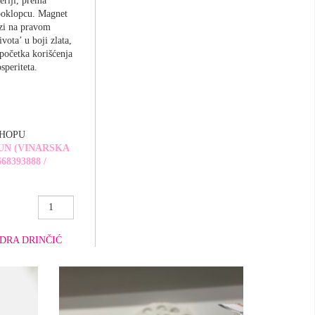
eriji, prema
poklopcu. Magnet
azi na pravom
vota’ u boji zlata,
 početka korišćenja
speriteta.
SHOPU
UN (VINARSKA
68393888 /
Šareni
Baja
milioner
DRA DRINČIĆ
novčanik
količina