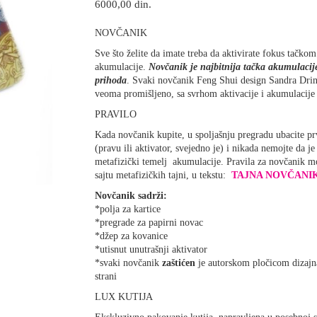
6000,00
din.
NOVČANIK
Sve što želite da imate treba da aktivirate fokus tačkom
akumulacije.
Novčanik je najbitnija tačka akumulaci
prihoda
. Svaki novčanik Feng Shui design Sandra Drinč
veoma promišljeno, sa svrhom aktivacije i akumulacije 
PRAVILO
Kada novčanik kupite, u spoljašnju pregradu ubacite p
(pravu ili aktivator, svejedno je) i nikada nemojte da je
metafizički temelj akumulacije. Pravila za novčanik mo
sajtu metafizičkih tajni, u tekstu:
TAJNA NOVČANI
Novčanik sadrži:
*polja za kartice
*pregrade za papirni novac
*džep za kovanice
*utisnut unutrašnji aktivator
*svaki novčanik
zaštićen
je autorskom pločicom dizajn
strani
LUX KUTIJA