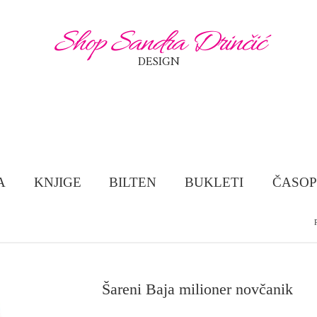
Shop Sandra Drinčić
DESIGN
A
KNJIGE
BILTEN
BUKLETI
ČASOP
Šareni Baja milioner novčanik