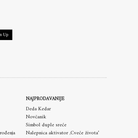
gn Up
NAJPRODAVANIJE
Deda Kedar
Novčanik
Simbol duple sreće
 rođenja
Nalepnica aktivator ,Cveće života’