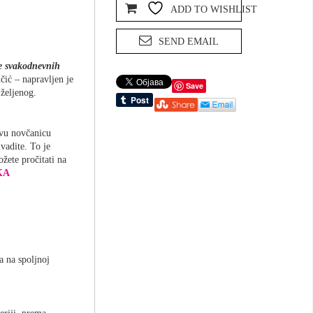
ADD TO WISHLIST
SEND EMAIL
je svakodnevnih
ić – napravljen je
Save
željenog.
rvu novčanicu
 vadite. To je
žete pročitati na
KA
a na spoljnoj