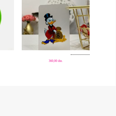
Dodaj u korpu
360,00
din.