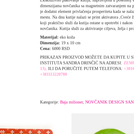
Ekskluzivno pakovanje kutija, napravljena u posebnoj s
dimenzijama novčanika sa magnetnim zatvaranjem na 
je dodatni element privlačenja prosperiteta kada se nal
mestu. Na dnu kutije nalazi se print aktivatora ,Cveće ži
koji praktično služi da kutija ostane u upotrebi i nakon
novčanika. Kutija služi za aktiviranje ciljeva, želja i pro
Materijal:
eko koža
Dimenzija:
19 x 10 cm
Cena:
6000 RSD
PRIKAZAN PROIZVOD MOŽETE DA KUPITE U 
INSTITUTA SANDRA DRINČIĆ NA ADRESI:
ZEM
13),
ILI DA PORUČITE PUTEM TELEFONA:
+3816
+381113220788
Kategorije:
Baja milioner
,
NOVČANIK DESIGN SAN