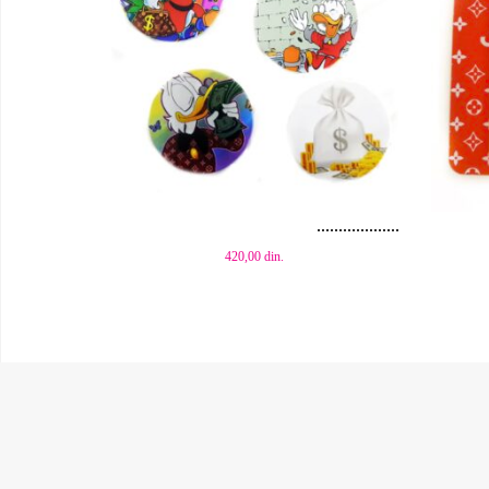
Dodaj u korpu
Dod
420,00
din.