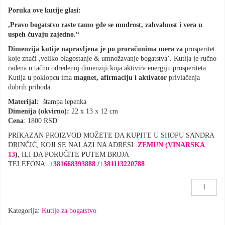
Poruka ove kutije glasi:
,Pravo bogatstvo raste tamo gde se mudrost, zahvalnost i vera u
uspeh čuvaju zajedno.“
Dimenzija kutije napravljena je po proračunima mera za
prosperitet
koje znači ,veliko blagostanje & umnožavanje bogatstva’. Kutija je ručno
rađena u tačno određenoj dimenziji koja aktivira energiju prosperiteta.
Kutija u poklopcu ima
magnet, afirmaciju i aktivator
privlačenja
dobrih prihoda.
Materijal:
štampa lepenka
Dimenija (okvirno):
22 x 13 x 12 cm
Cena
: 1800 RSD
PRIKAZAN PROIZVOD MOŽETE DA KUPITE U SHOPU SANDRA
DRINČIĆ, KOJI SE NALAZI NA ADRESI:
ZEMUN (VINARSKA
13
)
, ILI DA PORUČITE PUTEM BROJA
TELEFONA:
+381668393888
/
+381113220788
Kutija
za
bogatstvo
Kategorija:
Kutije za bogatstvo
,Barok’
količina