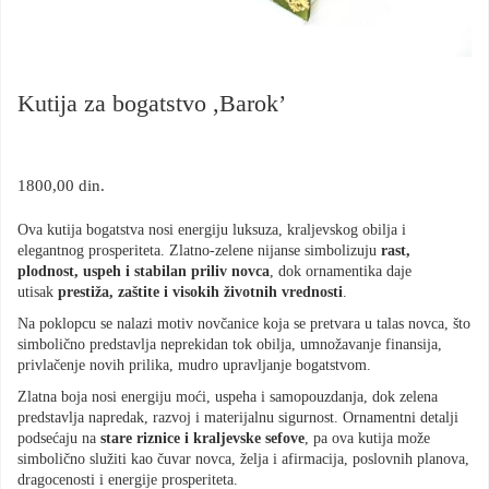
Kutija za bogatstvo ,Barok’
1800,00
din.
Ova kutija bogatstva nosi energiju luksuza, kraljevskog obilja i
elegantnog prosperiteta. Zlatno-zelene nijanse simbolizuju
rast,
plodnost, uspeh i stabilan priliv novca
, dok ornamentika daje
utisak
prestiža, zaštite i visokih životnih vrednosti
.
Na poklopcu se nalazi motiv novčanice koja se pretvara u talas novca, što
simbolično predstavlja neprekidan tok obilja, umnožavanje finansija,
privlačenje novih prilika, mudro upravljanje bogatstvom.
Zlatna boja nosi energiju moći, uspeha i samopouzdanja, dok zelena
predstavlja napredak, razvoj i materijalnu sigurnost. Ornamentni detalji
podsećaju na
stare riznice i kraljevske sefove
, pa ova kutija može
simbolično služiti kao čuvar novca, želja i afirmacija, poslovnih planova,
dragocenosti i energije prosperiteta.