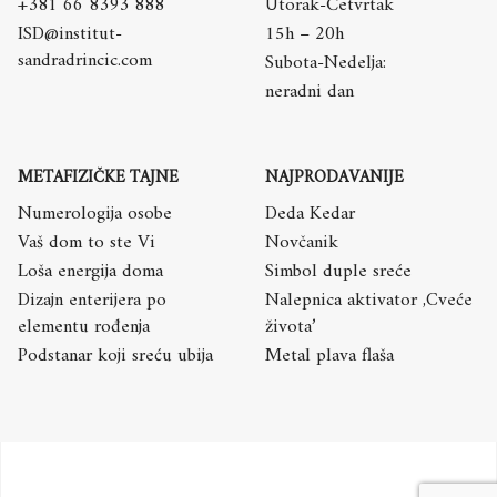
+381 66 8393 888
Utorak-Četvrtak
ISD@institut-
15h – 20h
sandradrincic.com
Subota-Nedelja:
neradni dan
METAFIZIČKE TAJNE
NAJPRODAVANIJE
Numerologija osobe
Deda Kedar
Vaš dom to ste Vi
Novčanik
Loša energija doma
Simbol duple sreće
Dizajn enterijera po
Nalepnica aktivator ,Cveće
elementu rođenja
života’
Podstanar koji sreću ubija
Metal plava flaša