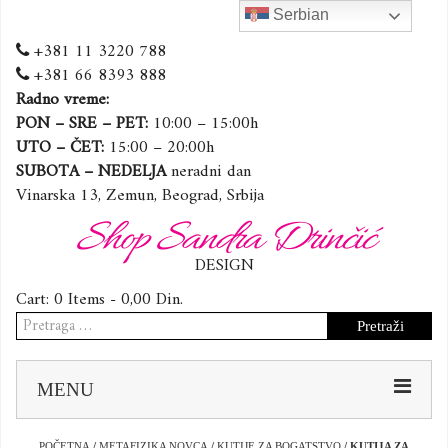
Serbian
+381 11 3220 788
+381 66 8393 888
Radno vreme:
PON – SRE – PET:
10:00 – 15:00h
UTO – ČET:
15:00 – 20:00h
SUBOTA – NEDELJA
neradni dan
Vinarska 13, Zemun, Beograd, Srbija
Shop Sandra Drinčić
DESIGN
Cart:
0 Items -
0,00
Din.
Pretraga
za:
Sk
MENU
to
co
POČETNA
/
METAFIZIKA NOVCA
/
KUTIJE ZA BOGATSTVO
/ KUTIJA ZA