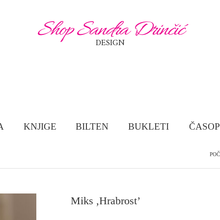
Shop Sandra Drinčić
DESIGN
A
KNJIGE
BILTEN
BUKLETI
ČASOP
PO
Miks ,Hrabrost’