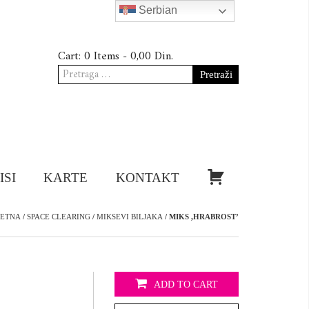
Serbian
Cart:
0 Items -
0,00
Din.
Pretraga
za:
KUPI!
ISI
KARTE
KONTAKT
ČETNA
/
SPACE CLEARING
/
MIKSEVI BILJAKA
/ MIKS ,HRABROST’
ADD TO CART