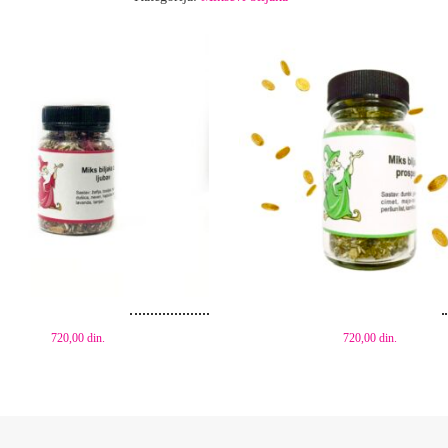
aj u korpu
Dodaj u korpu
720,00
din.
720,00
din.