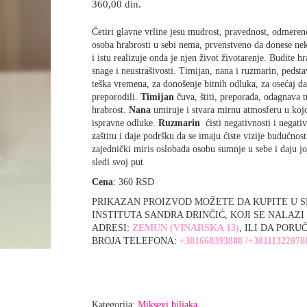
360,00
din.
Četiri glavne vrline jesu mudrost, pravednost, odmeren
osoba hrabrosti u sebi nema, prvenstveno da donese ne
i istu realizuje onda je njen život životarenje. Budite hr
snage i neustrašivosti. Timijan, nana i ruzmarin, pedst
teška vremena, za donošenje bitnih odluka, za osećaj da
preporodili.
Timijan
čuva, štiti, preporađa, odagnava t
hrabrost.
Nana
umiruje i stvara mirnu atmosferu u kojo
ispravne odluke.
Ruzmarin
ćisti negativnosti i negativ
zaštitu i daje podršku da se imaju ćiste vizije budućnos
zajednički miris oslobada osobu sumnje u sebe i daju j
sledi svoj put
Cena
: 360 RSD
PRIKAZAN PROIZVOD MOŽETE DA KUPITE U 
INSTITUTA SANDRA DRINČIĆ, KOJI SE NALAZI
ADRESI:
ZEMUN (VINARSKA 13
)
, ILI DA PORU
BROJA TELEFONA:
+381668393888
/
+
38111322078
Kategorija:
Miksevi biljaka