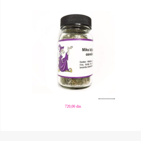
Dodaj u korpu
Dod
720,00
din.