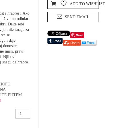
ADD TO WISHLIST
ost i hrabrost. Ako
SEND EMAIL
ku životnu odluku
abri. Dajte sebi
avlja miks snage za
 ste se
Save
ugu i daje
j donosite
ne misli, pravi
ti. Njihov
oj snagu da hrabro
SHOPU
 NA
ČITE PUTEM
8
Miks
,Hrabrost’
količina