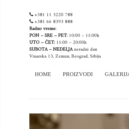
+381 11 3220 788
+381 66 8393 888
Radno vreme:
PON – SRE – PET:
10:00 – 15:00h
UTO – ČET:
15:00 – 20:00h
SUBOTA – NEDELJA
neradni dan
Vinarska 13, Zemun, Beograd, Srbija
Skip
HOME
PROIZVODI
GALERIJ
to
content